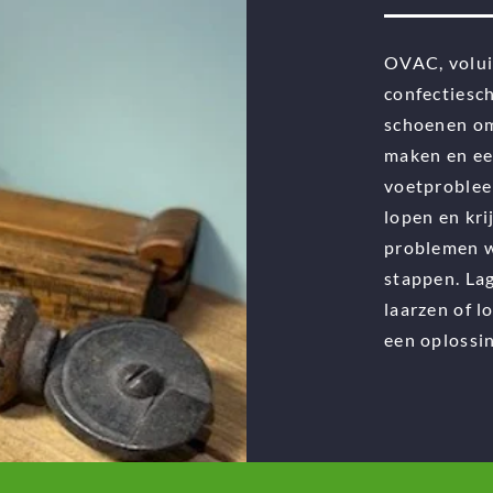
OVAC, volui
confectiesc
schoenen om
maken en ee
voetproblee
lopen en kri
problemen w
stappen. Lag
laarzen of l
een oplossin