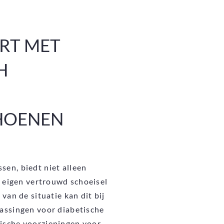
RT MET
H
HOENEN
en, biedt niet alleen
w eigen vertrouwd schoeisel
van de situatie kan dit bij
passingen voor diabetische
ische voorzieningen voor