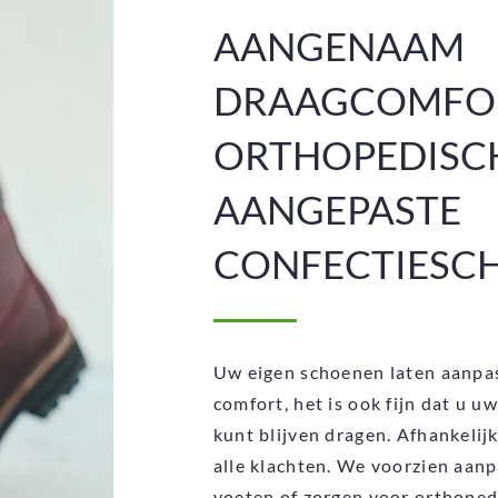
AANGENAAM
DRAAGCOMFO
ORTHOPEDISC
AANGEPASTE
CONFECTIESC
Uw eigen schoenen laten aanpass
comfort, het is ook fijn dat u u
kunt blijven dragen. Afhankelijk 
alle klachten. We voorzien aan
voeten of zorgen voor orthoped