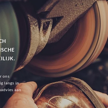
CH
ISCHE
ILIJK.
r ons
g langs in
nadvies aan